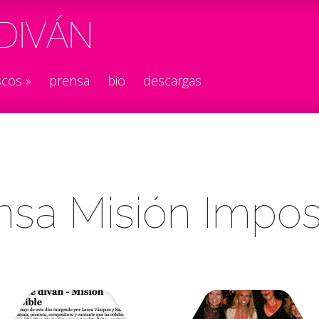
scos
»
prensa
bio
descargas
nsa Misión Impos