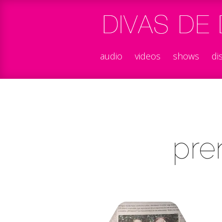
audio
videos
shows
di
pre