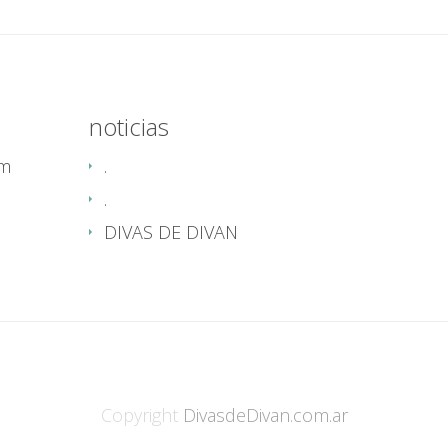
noticias
om
.
.
DIVAS DE DIVAN
Copyright
DivasdeDivan.com.ar